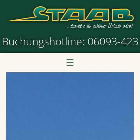
Buchungshotline: 06093-423
BUSREISEN
BUS MIETEN
INFORMATIONEN
Unsere Busse
LINIENVERKEHR
Über Staab
KONTAKT