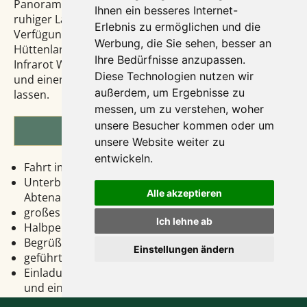
Panorama-Biotop (144 m²) mit großer Liegewiese in
Ihnen ein besseres Internet-
ruhiger Lage mit Blick in die Abtenauer Berge zur
Erlebnis zu ermöglichen und die
Verfügung. Desweiteren kann man in der
Werbung, die Sie sehen, besser an
Hüttenlandschaft mit Sauna, Softsauna, Dampfbad,
Ihre Bedürfnisse anzupassen.
Infrarot Wärmekabine, Wärmebank und Ruheraum
Diese Technologien nutzen wir
und einem Frischluftbereich, die Seele baumeln
außerdem, um Ergebnisse zu
lassen.
messen, um zu verstehen, woher
unsere Besucher kommen oder um
Leistungen
unsere Website weiter zu
entwickeln.
Fahrt im modernen 4-Sterne Fernreisebus
Unterbringung im 4-Sterne Hotel Goldener Stern in
Alle akzeptieren
Abtenau
großes Frühstücksbuffet
Ich lehne ab
Halbpension mit Menüwahl und Salatbuffet
Begrüßungsdrink
Einstellungen ändern
geführter Stadtrundgang
Einladung zum "Kaffeeklatsch" jeder erhält Kaffee
und ein Stück Kuchen aus der hauseigenen
Konditorei