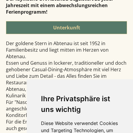
Jahreszeit mit einem abwechslungsreichen
Ferienprogramm!
Unterkunft
Der goldene Stern in Abtenau ist seit 1952 in
Familienbesitz und liegt mitten im Herzen von
Abtenau.
Essen und Genuss in lockerer, traditioneller und doch
gehobener Casual-Dining-Atmosphäre mit viel Herz
und Liebe zum Detail - das Alles finden Sie im
Restaurant des Hotels. Gelegen am Marktplatz von
Abtenau, kombiniert es traditionelle, klassische
Kulinarik mit modernen Akzenten.
Ihre Privatsphäre ist
Für "Naschkatzen" lohnt sich immer ein Blick in die
uns wichtig
angeschlossene Konditorei, die als eine der besten
Konditorlehrbetriebe im Salzburger Land gilt.
Für die Erholung ist im Hotel Goldener Stern natürlich
Diese Website verwendet Cookies
auch gesorgt. Den Gästen steht ein schönes
und Targeting Technologien, um